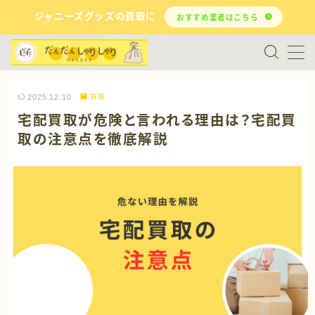
ジャニーズグッズの買取に
おすすめ業者はこちら
MENU
お問い合わせ
2025.12.10
買取
宅配買取が危険と言われる理由は？宅配買
買取
取の注意点を徹底解説
メルカリ
断捨離
ジャニオタ
推し活