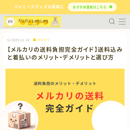
ジャニーズグッズの買取に
おすすめ業者はこちら
MENU
お問い合わせ
2025.11.16
メルカリ
【メルカリの送料負担完全ガイド】送料込み
買取
と着払いのメリット・デメリットと選び方
メルカリ
断捨離
ジャニオタ
推し活